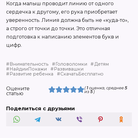
Когда малыш проводит линию от одного
сердечка к другому, его рука приобретает
уверенность. Линия должна быть не «куда-то»,
а строго от точки до точки. Это отличная
подготовка к написанию элементов букв и
цифр.
Внимательность
Головоломки
Детям
НайдииПокажи
Развивашки
Развитие ребенка
СкачатьБесплатно
Оцените
(
1
оценка, среднее
5
из
5
)
статью
Поделиться с друзьями