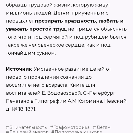
образцы трудовой жизни, которую живут
миллионы людей. Детям, приученным с
первых лет
презирать праздность, любить и
уважать простой труд
, не придется объяснять
того, что и под сермягой и под рубищем бьётся
такое же человеческое сердце, как и под
тончайшим сукном.
Источник
: Умственное развитие детей от
первого проявления сознания до
восьмилетнего возраста. Книга для
воспитателей Е. Водовозовой. С.-Петербург.
Печатано в Типографии А.М.Котомина. Невский
д. № 18. 1871.
Внимательность
Графомоторика
Детям
Дешевый аналог
Подготовка к школе